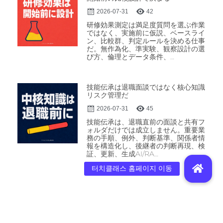
2026-07-31
42
研修効果測定は満足度質問を選ぶ作業
ではなく、実施前に仮説、ベースライ
ン、比較群、判定ルールを決める仕事
だ。無作為化、準実験、観察設計の選
び方、倫理とデータ条件、…
技能伝承は退職面談ではなく核心知識
リスク管理だ
2026-07-31
45
技能伝承は、退職直前の面談と共有フ
ォルダだけでは成立しません。重要業
務の手順、例外、判断基準、関係者情
報を構造化し、後継者の判断再現、検
証、更新、生成AI/RA…