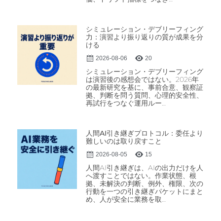
シミュレーション・デブリーフィング
力：演習より振り返りの質が成果を分
ける
2026-08-06
20
シミュレーション・デブリーフィング
は演習後の感想会ではない。2026年
の最新研究を基に、事前合意、観察証
拠、判断を問う質問、心理的安全性、
再試行をつなぐ運用ルー…
人間AI引き継ぎプロトコル：委任より
難しいのは取り戻すこと
2026-08-05
15
人間AI引き継ぎは、AIの出力だけを人
へ渡すことではない。作業状態、根
拠、未解決の判断、例外、権限、次の
行動を一つの引き継ぎパケットにまと
め、人が安全に業務を取…