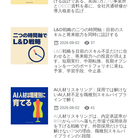
ける設計である。英国2万2,712事業所
とOECD資料を基に、全社共通研修が
導入格差を広げ…
L&D戦略の二つの時間軸：目前のス
キルと将来能力を同時に設計する
2026-08-02
37
L&D戦略を目前のスキル不足だけに合
わせると、将来能力への投資が消えま
す。短期実行、中期転換、長期オプシ
ョンを一つのポートフォリオに束ね、
予算、学習手段、中止基…
AI人材リスキリング：採用では解けな
いAI人材不足を職種別スキルパイプラ
インで解く
2026-08-02
41
AI人材リスキリングは、内定承諾率が
85%から48%へ落ちた市場で採用依存
を下げる戦略です。外部採用だけでは
解けない3つの理由、職種別スキルパ
イプラインの6段階…