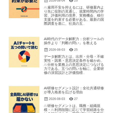
2026-08-04
25
AI雇用不安を抑えるには、研修案内よ
り先に役割の見通し、就業時間内の学
習、評価利用の境界、実務機会、移行
支援を約束する必要がある。最新の国
際調査を基に、社員の五…
AI時代のデータ解釈力：分析ツールの
操作より「判断の問い」を教える
2026-08-03
25
データ解釈力とは、出所・分母・不確
実性・因果・意思決定条件を確かめ、
AI分析を業務上の意思決定につなげる
力である。五つの問いを軸に、企業研
修の演習設計と評価指標…
AI研修セグメント設計：全社共通研修
が導入格差を広げる理由
2026-08-03
27
AI研修セグメントは、職務・組織規
模・AI利用段階に応じて学習経路を分