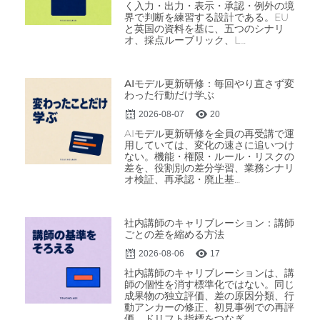
く入力・出力・表示・承認・例外の境
界で判断を練習する設計である。EU
と英国の資料を基に、五つのシナリ
オ、採点ルーブリック、L…
AIモデル更新研修：毎回やり直さず変
わった行動だけ学ぶ
2026-08-07
20
AIモデル更新研修を全員の再受講で運
用していては、変化の速さに追いつけ
ない。機能・権限・ルール・リスクの
差を、役割別の差分学習、業務シナリ
オ検証、再承認・廃止基…
社内講師のキャリブレーション：講師
ごとの差を縮める方法
2026-08-06
17
社内講師のキャリブレーションは、講
師の個性を消す標準化ではない。同じ
成果物の独立評価、差の原因分類、行
動アンカーの修正、初見事例での再評
価、ドリフト指標をつなぎ…