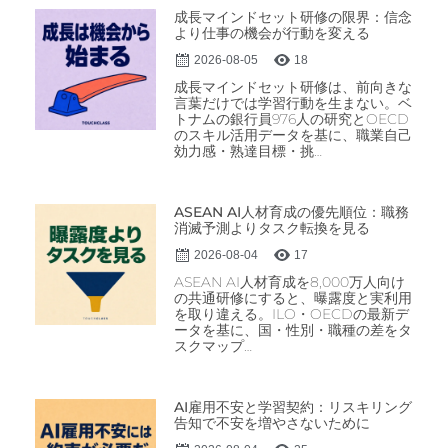
成長マインドセット研修の限界：信念
より仕事の機会が行動を変える
2026-08-05
18
成長マインドセット研修は、前向きな
言葉だけでは学習行動を生まない。ベ
トナムの銀行員976人の研究とOECD
のスキル活用データを基に、職業自己
効力感・熟達目標・挑…
ASEAN AI人材育成の優先順位：職務
消滅予測よりタスク転換を見る
2026-08-04
17
ASEAN AI人材育成を8,000万人向け
の共通研修にすると、曝露度と実利用
を取り違える。ILO・OECDの最新デ
ータを基に、国・性別・職種の差をタ
スクマップ…
AI雇用不安と学習契約：リスキリング
告知で不安を増やさないために