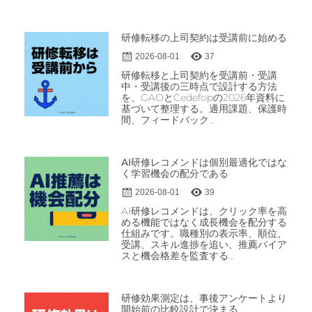
研修転移の上司契約は受講前に始める
2026-08-01
37
研修転移と上司契約を受講前・受講
中・受講後の三時点で設計する方法
を、GAOとCedefopの2026年資料に
基づいて整理する。適用課題、保護時
間、フィードバック…
AI研修レコメンドは個別最適化ではな
く学習機会の配分である
2026-08-01
39
AI研修レコメンドは、クリック率を高
める機能ではなく成長機会を配分する
仕組みです。職種別の表示率、順位、
受講、スキル進捗を追い、推薦バイア
スと機会格差を監査する…
研修効果測定は、事後アンケートより
開始前の比較設計で決まる