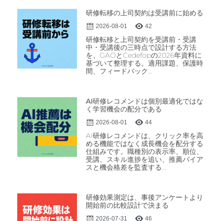
研修転移の上司契約は受講前に始める
2026-08-01
42
研修転移と上司契約を受講前・受講
中・受講後の三時点で設計する方法
を、GAOとCedefopの2026年資料に
基づいて整理する。適用課題、保護時
間、フィードバック…
AI研修レコメンドは個別最適化ではな
く学習機会の配分である
2026-08-01
44
AI研修レコメンドは、クリック率を高
める機能ではなく成長機会を配分する
仕組みです。職種別の表示率、順位、
受講、スキル進捗を追い、推薦バイア
スと機会格差を監査する…
研修効果測定は、事後アンケートより
開始前の比較設計で決まる
2026-07-31
46