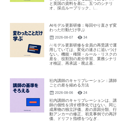
と英国の資料を基に、五つのシナリ
オ、採点ルーブリック、L…
AIモデル更新研修：毎回やり直さず変
わった行動だけ学ぶ
2026-08-07
34
AIモデル更新研修を全員の再受講で運
用していては、変化の速さに追いつけ
ない。機能・権限・ルール・リスクの
差を、役割別の差分学習、業務シナリ
オ検証、再承認・廃止基…
社内講師のキャリブレーション：講師
ごとの差を縮める方法
2026-08-06
24
社内講師のキャリブレーションは、講
師の個性を消す標準化ではない。同じ
成果物の独立評価、差の原因分類、行
動アンカーの修正、初見事例での再評
価、ドリフト指標をつなぎ…