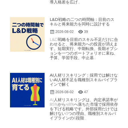
導入格差を広げ…
L&D戦略の二つの時間軸：目前のス
キルと将来能力を同時に設計する
2026-08-02
39
L&D戦略を目前のスキル不足だけに合
わせると、将来能力への投資が消えま
す。短期実行、中期転換、長期オプシ
ョンを一つのポートフォリオに束ね、
予算、学習手段、中止基…
AI人材リスキリング：採用では解けな
いAI人材不足を職種別スキルパイプラ
インで解く
2026-08-02
47
AI人材リスキリングは、内定承諾率が
85%から48%へ落ちた市場で採用依存
を下げる戦略です。外部採用だけでは
解けない3つの理由、職種別スキルパ
イプラインの6段階…