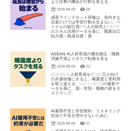
より仕事の機会が行動を変える
2026-08-05
28
成長マインドセット研修は、前向きな
言葉だけでは学習行動を生まない。ベ
トナムの銀行員976人の研究とOECD
のスキル活用データを基に、職業自己
効力感・熟達目標・挑…
ASEAN AI人材育成の優先順位：職務
消滅予測よりタスク転換を見る
2026-08-04
23
ASEAN AI人材育成を8,000万人向け
の共通研修にすると、曝露度と実利用
を取り違える。ILO・OECDの最新デ
ータを基に、国・性別・職種の差をタ
スクマップ…
AI雇用不安と学習契約：リスキリング
告知で不安を増やさないために
2026-08-04
27