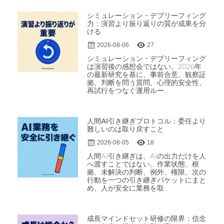
シミュレーション・デブリーフィング
力：演習より振り返りの質が成果を分
ける
2026-08-06
27
シミュレーション・デブリーフィング
は演習後の感想会ではない。2026年
の最新研究を基に、事前合意、観察証
拠、判断を問う質問、心理的安全性、
再試行をつなぐ運用ルー…
人間AI引き継ぎプロトコル：委任より
難しいのは取り戻すこと
2026-08-05
18
人間AI引き継ぎは、AIの出力だけを人
へ渡すことではない。作業状態、根
拠、未解決の判断、例外、権限、次の
行動を一つの引き継ぎパケットにまと
め、人が安全に業務を取…
成長マインドセット研修の限界：信念