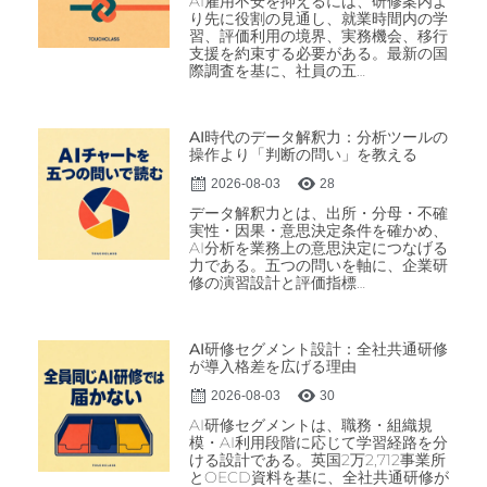
AI雇用不安を抑えるには、研修案内よ
り先に役割の見通し、就業時間内の学
習、評価利用の境界、実務機会、移行
支援を約束する必要がある。最新の国
際調査を基に、社員の五…
AI時代のデータ解釈力：分析ツールの
操作より「判断の問い」を教える
2026-08-03
28
データ解釈力とは、出所・分母・不確
実性・因果・意思決定条件を確かめ、
AI分析を業務上の意思決定につなげる
力である。五つの問いを軸に、企業研
修の演習設計と評価指標…
AI研修セグメント設計：全社共通研修
が導入格差を広げる理由
2026-08-03
30
AI研修セグメントは、職務・組織規
模・AI利用段階に応じて学習経路を分
ける設計である。英国2万2,712事業所
とOECD資料を基に、全社共通研修が