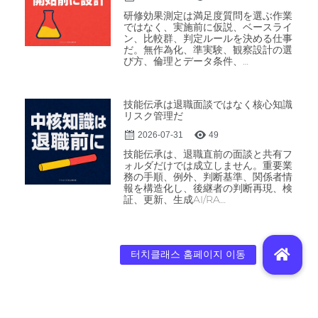
研修効果測定は満足度質問を選ぶ作業
ではなく、実施前に仮説、ベースライ
ン、比較群、判定ルールを決める仕事
だ。無作為化、準実験、観察設計の選
び方、倫理とデータ条件、…
技能伝承は退職面談ではなく核心知識
リスク管理だ
2026-07-31
49
技能伝承は、退職直前の面談と共有フ
ォルダだけでは成立しません。重要業
務の手順、例外、判断基準、関係者情
報を構造化し、後継者の判断再現、検
証、更新、生成AI/RA…