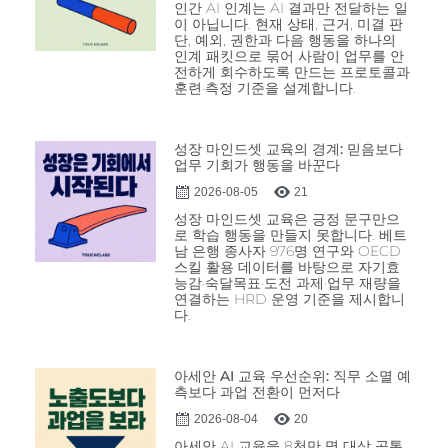
인간 AI 인계는 AI 결과만 전달하는 일
이 아닙니다. 현재 상태, 근거, 미결 판
단, 예외, 권한과 다음 행동을 하나의
인계 패킷으로 묶어 사람이 업무를 안
전하게 회수하도록 만드는 프로토콜과
훈련·측정 기준을 설계합니다.
성장 마인드셋 교육의 경계: 믿음보다
업무 기회가 행동을 바꾼다
2026-08-05
21
성장 마인드셋 교육은 긍정 문구만으
로 학습 행동을 만들지 못합니다. 베트
남 은행 종사자 976명 연구와 OECD
스킬 활용 데이터를 바탕으로 자기효
능감·숙달목표·도전 과제·업무 재량을
연결하는 HRD 운영 기준을 제시합니
다.
아세안 AI 교육 우선순위: 직무 소멸 예
측보다 과업 전환이 먼저다
2026-08-04
20
아세안 AI 교육을 8천만 명 대상 공통