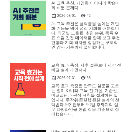
AI 교육 추천, 개인화가 아니라 학습기
회 배분 문제다
2026-08-01
42
AI 교육 추천은 클릭률을 높이는 개인
화 기능을 넘어 성장 기회를 배분합니
다. 직군별 노출률, 추천 순위, 등록·수
료·스킬 진전 데이터를 함께 보고 추천
편향과 기회 격차를 점검하는 구체적
인 감사 기준까지 설명합니다.
교육 효과 측정, 사후 설문보다 시작 전
비교 설계가 먼저다
2026-07-31
38
교육 효과 측정은 만족도 설문을 고르
는 일이 아니라 교육 전 가설, 기준선,
비교집단과 판정 규칙을 설계하는 일
입니다. 무작위·준실험·관찰 설계의 선
택법과 6주 전부터 90일 후까지의 실
무 타임라인을 현업 적용 기준으로 정
리했습니다.
Win-Win을 만드는 비즈니스 협상