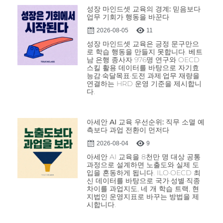
성장 마인드셋 교육의 경계: 믿음보다
업무 기회가 행동을 바꾼다
2026-08-05
11
성장 마인드셋 교육은 긍정 문구만으
로 학습 행동을 만들지 못합니다. 베트
남 은행 종사자 976명 연구와 OECD
스킬 활용 데이터를 바탕으로 자기효
능감·숙달목표·도전 과제·업무 재량을
연결하는 HRD 운영 기준을 제시합니
다.
아세안 AI 교육 우선순위: 직무 소멸 예
측보다 과업 전환이 먼저다
2026-08-04
9
아세안 AI 교육을 8천만 명 대상 공통
과정으로 설계하면 노출도와 실제 도
입을 혼동하게 됩니다. ILO·OECD 최
신 데이터를 바탕으로 국가·성별·직종
차이를 과업지도, 네 개 학습 트랙, 현
지법인 운영지표로 바꾸는 방법을 제
시합니다.