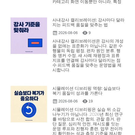
카테고리 화면 이동뿐만 아니라, 특정
사내강사 캘리브레이션: 강사마다 달라
지는 피드백 품질을 맞추는 법
2026-08-06
9
사내강사 캘리브레이션은 강사의 개성
을 없애는 표준화가 아닙니다. 같은 수
행물의 독립 평정, 편차 원인 분류, 행
동 앵커 수정, 새 사례 재평정과 표류
지표를 연결해 강사마다 달라지는 점
수·피드백 품질을 맞추는 운영법을 제
시합니다.
시뮬레이션 디브리핑 역량: 실습보다
복기 품질이 성과를 가른다
2026-08-06
19
시뮬레이션 디브리핑은 실습 뒤 소감
나누기가 아닙니다. 2026년 최신 연구
를 바탕으로 사전 합의, 관찰 증거, 판
단 질문, 심리적 안전, 재시도를 잇는
운영 루프와 진행자 훈련, 업무 전이까
지 확인하는 성과 측정 기준을 제시합