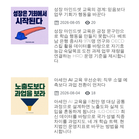
성장 마인드셋 교육의 경계: 믿음보다
업무 기회가 행동을 바꾼다
2026-08-05
20
성장 마인드셋 교육은 긍정 문구만으
로 학습 행동을 만들지 못합니다. 베트
남 은행 종사자 976명 연구와 OECD
스킬 활용 데이터를 바탕으로 자기효
능감·숙달목표·도전 과제·업무 재량을
연결하는 HRD 운영 기준을 제시합니
다.
아세안 AI 교육 우선순위: 직무 소멸 예
측보다 과업 전환이 먼저다
2026-08-04
18
아세안 AI 교육을 8천만 명 대상 공통
과정으로 설계하면 노출도와 실제 도
입을 혼동하게 됩니다. ILO·OECD 최
신 데이터를 바탕으로 국가·성별·직종
차이를 과업지도, 네 개 학습 트랙, 현
지법인 운영지표로 바꾸는 방법을 제
시합니다.