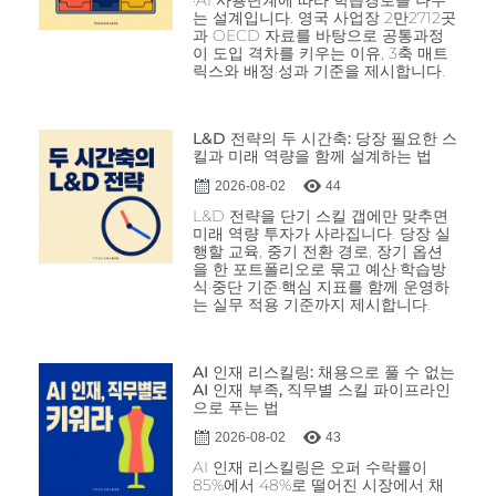
는 설계입니다. 영국 사업장 2만2712곳
과 OECD 자료를 바탕으로 공통과정
이 도입 격차를 키우는 이유, 3축 매트
릭스와 배정·성과 기준을 제시합니다.
L&D 전략의 두 시간축: 당장 필요한 스
킬과 미래 역량을 함께 설계하는 법
2026-08-02
44
L&D 전략을 단기 스킬 갭에만 맞추면
미래 역량 투자가 사라집니다. 당장 실
행할 교육, 중기 전환 경로, 장기 옵션
을 한 포트폴리오로 묶고 예산·학습방
식·중단 기준·핵심 지표를 함께 운영하
는 실무 적용 기준까지 제시합니다.
AI 인재 리스킬링: 채용으로 풀 수 없는
AI 인재 부족, 직무별 스킬 파이프라인
으로 푸는 법
2026-08-02
43
AI 인재 리스킬링은 오퍼 수락률이
85%에서 48%로 떨어진 시장에서 채