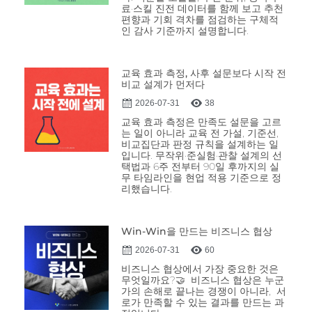
료·스킬 진전 데이터를 함께 보고 추천
편향과 기회 격차를 점검하는 구체적
인 감사 기준까지 설명합니다.
교육 효과 측정, 사후 설문보다 시작 전
비교 설계가 먼저다
2026-07-31
38
교육 효과 측정은 만족도 설문을 고르
는 일이 아니라 교육 전 가설, 기준선,
비교집단과 판정 규칙을 설계하는 일
입니다. 무작위·준실험·관찰 설계의 선
택법과 6주 전부터 90일 후까지의 실
무 타임라인을 현업 적용 기준으로 정
리했습니다.
Win-Win을 만드는 비즈니스 협상
2026-07-31
60
비즈니스 협상에서 가장 중요한 것은
무엇일까요?🤝 비즈니스 협상은 누군
가의 손해로 끝나는 경쟁이 아니라, 서
로가 만족할 수 있는 결과를 만드는 과