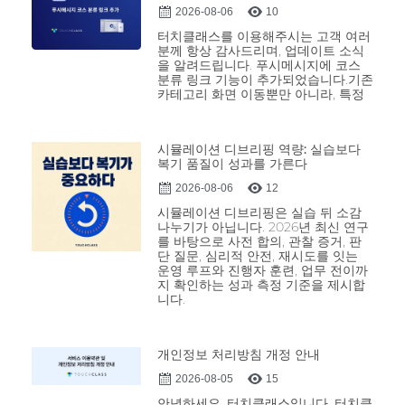
2026-08-06
10
터치클래스를 이용해주시는 고객 여러
분께 항상 감사드리며, 업데이트 소식
을 알려드립니다. 푸시메시지에 코스
분류 링크 기능이 추가되었습니다.기존
카테고리 화면 이동뿐만 아니라, 특정
시뮬레이션 디브리핑 역량: 실습보다
복기 품질이 성과를 가른다
2026-08-06
12
시뮬레이션 디브리핑은 실습 뒤 소감
나누기가 아닙니다. 2026년 최신 연구
를 바탕으로 사전 합의, 관찰 증거, 판
단 질문, 심리적 안전, 재시도를 잇는
운영 루프와 진행자 훈련, 업무 전이까
지 확인하는 성과 측정 기준을 제시합
니다.
개인정보 처리방침 개정 안내
2026-08-05
15
안녕하세요. 터치클래스입니다. 터치클