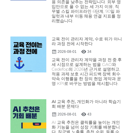
용 의존을 낮추는 전략입니다. 외부 영
입만으로 풀 수 없는 세 가지 이유, 직
무별 스킬 파이프라인 6단계, 90일 파
일럿과 내부 이동·채용 연결 지표를 정
리했습니다.
교육 전이 관리자 계약, 수료 뒤가 아니
라 과정 전에 시작한다
2026-08-01
34
교육 전이 관리자 계약을 과정 전·중·후
세 시점으로 설계하는 법을 GAO와
Cedefop의 2026년 근거로 설명하고,
적용 과제·보호 시간·피드백·장벽 회수·
약속 이행률을 한 장의 현업 계약과 운
영 KPI로 바꾸는 방법을 제시합니다.
AI 교육 추천, 개인화가 아니라 학습기
회 배분 문제다
2026-08-01
43
AI 교육 추천은 클릭률을 높이는 개인
화 기능을 넘어 성장 기회를 배분합니
다. 직군별 노출률, 추천 순위, 등록·수