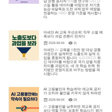
남 은행 종사자 976명 연구와 OECD
스킬 활용 데이터를 바탕으로 자기효
능감·숙달목표·도전 과제·업무 재량을
연결하는 HRD 운영 기준을 제시합니
다.
아세안 AI 교육 우선순위: 직무 소멸 예
측보다 과업 전환이 먼저다
2026-08-04
11
아세안 AI 교육을 8천만 명 대상 공통
과정으로 설계하면 노출도와 실제 도
입을 혼동하게 됩니다. ILO·OECD 최
신 데이터를 바탕으로 국가·성별·직종
차이를 과업지도, 네 개 학습 트랙, 현
지법인 운영지표로 바꾸는 방법을 제
시합니다.
AI 고용불안과 학습계약: 재교육 공지
가 오히려 불안을 키우지 않게 하려면
2026-08-04
20
AI 고용불안을 낮추려면 재교육 공지
보다 역할 전망, 보호된 학습시간, 평가