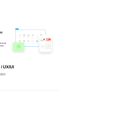
 UX/UI
4864