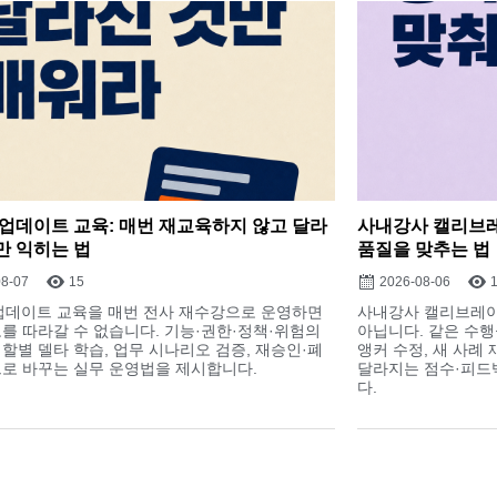
델 업데이트 교육: 매번 재교육하지 않고 달라
사내강사 캘리브레
만 익히는 법
품질을 맞추는 법
08-07
15
2026-08-06
 업데이트 교육을 매번 전사 재수강으로 운영하면
사내강사 캘리브레이
를 따라갈 수 없습니다. 기능·권한·정책·위험의
아닙니다. 같은 수행
할별 델타 학습, 업무 시나리오 검증, 재승인·폐
앵커 수정, 새 사례
로 바꾸는 실무 운영법을 제시합니다.
달라지는 점수·피드
다.