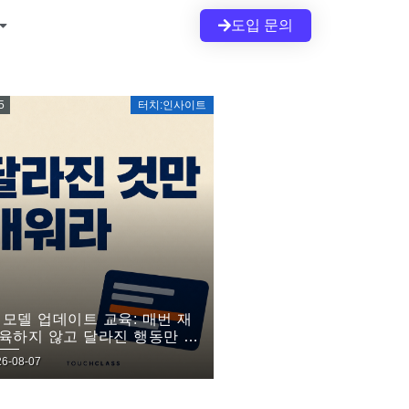
도입 문의
5
터치:인사이트
I 모델 업데이트 교육: 매번 재
육하지 않고 달라진 행동만 익
는 법
26-08-07