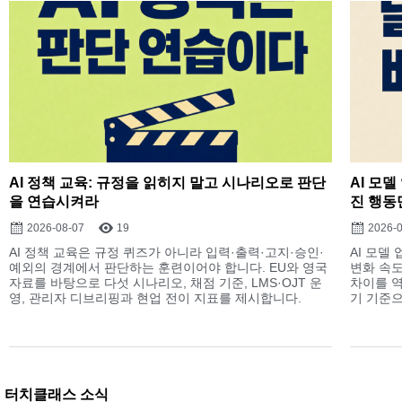
AI 정책 교육: 규정을 읽히지 말고 시나리오로 판단
AI 모
을 연습시켜라
진 행동
2026-08-07
19
2026-
AI 정책 교육은 규정 퀴즈가 아니라 입력·출력·고지·승인·
AI 모델
예외의 경계에서 판단하는 훈련이어야 합니다. EU와 영국
변화 속도
자료를 바탕으로 다섯 시나리오, 채점 기준, LMS·OJT 운
차이를 역
영, 관리자 디브리핑과 현업 전이 지표를 제시합니다.
기 기준으
터치클래스 소식