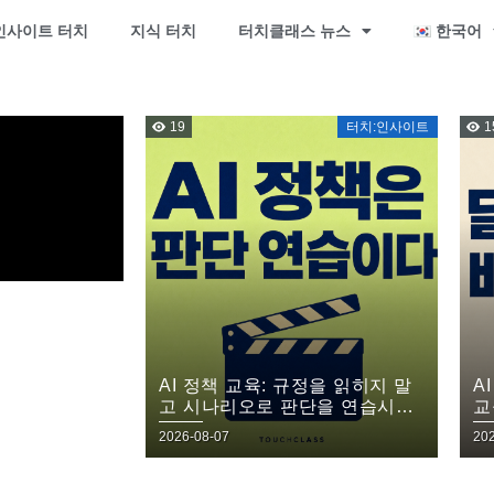
인사이트 터치
지식 터치
터치클래스 뉴스
한국어
19
터치:인사이트
1
AI 정책 교육: 규정을 읽히지 말
A
고 시나리오로 판단을 연습시켜
교
라
히
2026-08-07
20