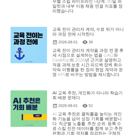
무별 스킬 파이프라인 6단계, 90일 파
일럿과 내부 이동·채용 연결 지표를 정
리했습니다.
교육 전이 관리자 계약, 수료 뒤가 아니
라 과정 전에 시작한다
2026-08-01
39
교육 전이 관리자 계약을 과정 전·중·후
세 시점으로 설계하는 법을 GAO와
Cedefop의 2026년 근거로 설명하고,
적용 과제·보호 시간·피드백·장벽 회수·
약속 이행률을 한 장의 현업 계약과 운
영 KPI로 바꾸는 방법을 제시합니다.
AI 교육 추천, 개인화가 아니라 학습기
회 배분 문제다
2026-08-01
52
AI 교육 추천은 클릭률을 높이는 개인
화 기능을 넘어 성장 기회를 배분합니
다. 직군별 노출률, 추천 순위, 등록·수
료·스킬 진전 데이터를 함께 보고 추천
편향과 기회 격차를 점검하는 구체적