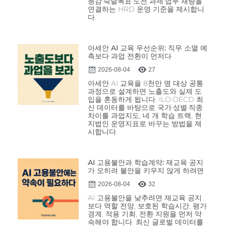
능감·숙달목표·도전 과제·업무 재량을
연결하는 HRD 운영 기준을 제시합니
다.
아세안 AI 교육 우선순위: 직무 소멸 예
측보다 과업 전환이 먼저다
2026-08-04
27
아세안 AI 교육을 8천만 명 대상 공통
과정으로 설계하면 노출도와 실제 도
입을 혼동하게 됩니다. ILO·OECD 최
신 데이터를 바탕으로 국가·성별·직종
차이를 과업지도, 네 개 학습 트랙, 현
지법인 운영지표로 바꾸는 방법을 제
시합니다.
AI 고용불안과 학습계약: 재교육 공지
가 오히려 불안을 키우지 않게 하려면
2026-08-04
32
AI 고용불안을 낮추려면 재교육 공지
보다 역할 전망, 보호된 학습시간, 평가
경계, 적용 기회, 전환 지원을 먼저 약
속해야 합니다. 최신 글로벌 데이터를