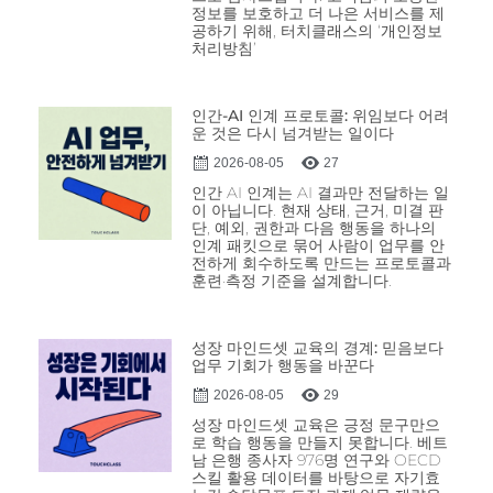
정보를 보호하고 더 나은 서비스를 제
공하기 위해, 터치클래스의 ‘개인정보
처리방침’
인간-AI 인계 프로토콜: 위임보다 어려
운 것은 다시 넘겨받는 일이다
2026-08-05
27
인간 AI 인계는 AI 결과만 전달하는 일
이 아닙니다. 현재 상태, 근거, 미결 판
단, 예외, 권한과 다음 행동을 하나의
인계 패킷으로 묶어 사람이 업무를 안
전하게 회수하도록 만드는 프로토콜과
훈련·측정 기준을 설계합니다.
성장 마인드셋 교육의 경계: 믿음보다
업무 기회가 행동을 바꾼다
2026-08-05
29
성장 마인드셋 교육은 긍정 문구만으
로 학습 행동을 만들지 못합니다. 베트
남 은행 종사자 976명 연구와 OECD
스킬 활용 데이터를 바탕으로 자기효