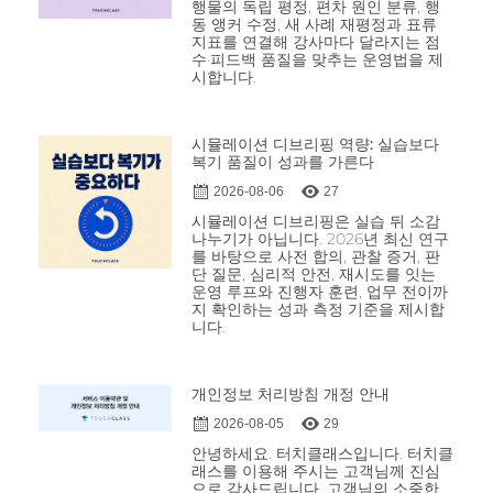
행물의 독립 평정, 편차 원인 분류, 행
동 앵커 수정, 새 사례 재평정과 표류
지표를 연결해 강사마다 달라지는 점
수·피드백 품질을 맞추는 운영법을 제
시합니다.
시뮬레이션 디브리핑 역량: 실습보다
복기 품질이 성과를 가른다
2026-08-06
27
시뮬레이션 디브리핑은 실습 뒤 소감
나누기가 아닙니다. 2026년 최신 연구
를 바탕으로 사전 합의, 관찰 증거, 판
단 질문, 심리적 안전, 재시도를 잇는
운영 루프와 진행자 훈련, 업무 전이까
지 확인하는 성과 측정 기준을 제시합
니다.
개인정보 처리방침 개정 안내
2026-08-05
29
안녕하세요. 터치클래스입니다. 터치클
래스를 이용해 주시는 고객님께 진심
으로 감사드립니다. 고객님의 소중한