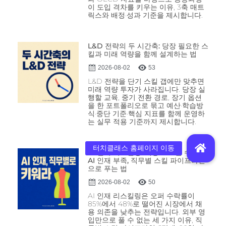
이 도입 격차를 키우는 이유, 3축 매트
릭스와 배정·성과 기준을 제시합니다.
L&D 전략의 두 시간축: 당장 필요한 스
킬과 미래 역량을 함께 설계하는 법
2026-08-02
53
L&D 전략을 단기 스킬 갭에만 맞추면
미래 역량 투자가 사라집니다. 당장 실
행할 교육, 중기 전환 경로, 장기 옵션
을 한 포트폴리오로 묶고 예산·학습방
식·중단 기준·핵심 지표를 함께 운영하
는 실무 적용 기준까지 제시합니다.
AI 인재 리스킬링: 채용으로 풀 수 없는
AI 인재 부족, 직무별 스킬 파이프라인
으로 푸는 법
2026-08-02
50
AI 인재 리스킬링은 오퍼 수락률이
85%에서 48%로 떨어진 시장에서 채
용 의존을 낮추는 전략입니다. 외부 영
입만으로 풀 수 없는 세 가지 이유, 직