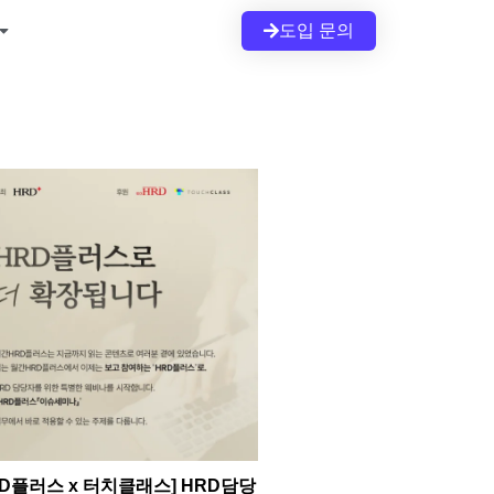
도입 문의
RD플러스 x 터치클래스] HRD담당