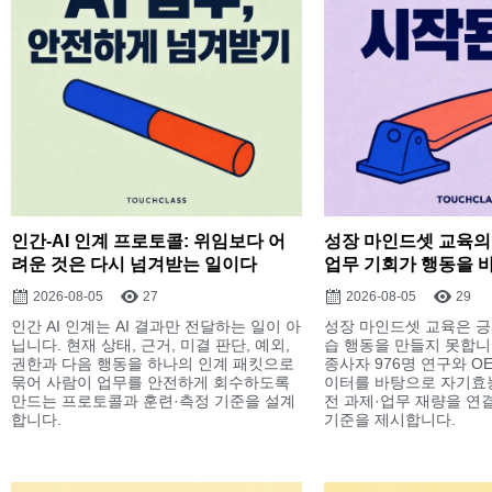
인간-AI 인계 프로토콜: 위임보다 어
성장 마인드셋 교육의
려운 것은 다시 넘겨받는 일이다
업무 기회가 행동을 
2026-08-05
27
2026-08-05
29
인간 AI 인계는 AI 결과만 전달하는 일이 아
성장 마인드셋 교육은 긍
닙니다. 현재 상태, 근거, 미결 판단, 예외,
습 행동을 만들지 못합니
권한과 다음 행동을 하나의 인계 패킷으로
종사자 976명 연구와 O
묶어 사람이 업무를 안전하게 회수하도록
이터를 바탕으로 자기효
만드는 프로토콜과 훈련·측정 기준을 설계
전 과제·업무 재량을 연결
합니다.
기준을 제시합니다.