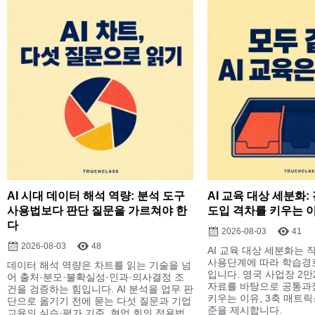
AI 시대 데이터 해석 역량: 분석 도구
AI 교육 대상 세분화
사용법보다 판단 질문을 가르쳐야 한
도입 격차를 키우는 
다
2026-08-03
41
2026-08-03
48
AI 교육 대상 세분화는 직
사용단계에 따라 학습경
데이터 해석 역량은 차트를 읽는 기술을 넘
입니다. 영국 사업장 2만2
어 출처·분모·불확실성·인과·의사결정 조
자료를 바탕으로 공통과
건을 검증하는 힘입니다. AI 분석을 업무 판
키우는 이유, 3축 매트릭
단으로 옮기기 전에 묻는 다섯 질문과 기업
준을 제시합니다.
교육의 실습·평가 기준, 현업 회의 적용법