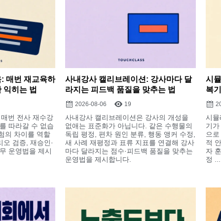
육: 매번 재교육하
사내강사 캘리브레이션: 강사마다 달
시뮬
 익히는 법
라지는 피드백 품질을 맞추는 법
복기
2026-08-06
19
2
 매번 전사 재수강
사내강사 캘리브레이션은 강사의 개성을
시뮬
를 따라갈 수 없습
없애는 표준화가 아닙니다. 같은 수행물의
기가
위험의 차이를 역할
독립 평정, 편차 원인 분류, 행동 앵커 수정,
으로 
리오 검증, 재승인·
새 사례 재평정과 표류 지표를 연결해 강사
적 
무 운영법을 제시
마다 달라지는 점수·피드백 품질을 맞추는
자 
운영법을 제시합니다.
정 ...