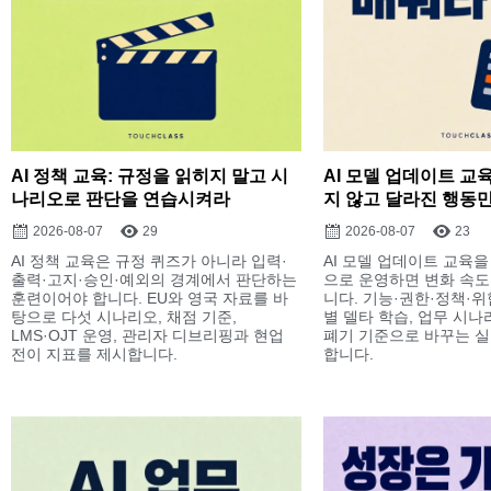
AI 정책 교육: 규정을 읽히지 말고 시
AI 모델 업데이트 교
나리오로 판단을 연습시켜라
지 않고 달라진 행동만
2026-08-07
29
2026-08-07
23
AI 정책 교육은 규정 퀴즈가 아니라 입력·
AI 모델 업데이트 교육을
출력·고지·승인·예외의 경계에서 판단하는
으로 운영하면 변화 속도
훈련이어야 합니다. EU와 영국 자료를 바
니다. 기능·권한·정책·
탕으로 다섯 시나리오, 채점 기준,
별 델타 학습, 업무 시나
LMS·OJT 운영, 관리자 디브리핑과 현업
폐기 기준으로 바꾸는 실
전이 지표를 제시합니다.
합니다.