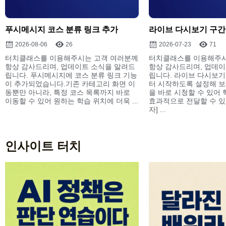
푸시메시지 코스 분류 링크 추가
라이브 다시보기 구간
2026-08-06
26
2026-07-23
71
터치클래스를 이용해주시는 고객 여러분께
터치클래스를 이용해주시
항상 감사드리며, 업데이트 소식을 알려드
항상 감사드리며, 업데이
립니다. 푸시메시지에 코스 분류 링크 기능
립니다. 라이브 다시보기
이 추가되었습니다.기존 카테고리 화면 이
터 시작하도록 설정해 보
동뿐만 아니라, 특정 코스 목록까지 바로
을 바로 시청할 수 있어
이동할 수 있어 원하는 학습 위치에 더욱 ...
효과적으로 전달할 수 있습
자] ...
인사이트 터치