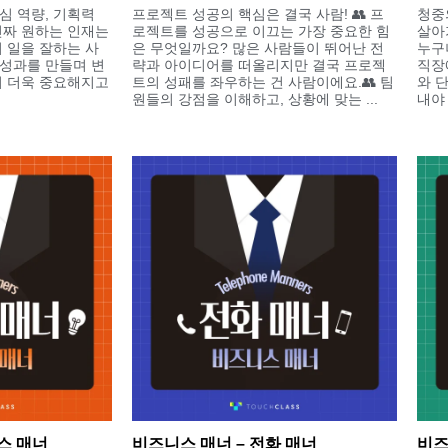
심 역량, 기획력
프로젝트 성공의 핵심은 결국 사람! 👥 프
청중
진짜 원하는 인재는
로젝트를 성공으로 이끄는 가장 중요한 힘
살아
 일을 잘하는 사
은 무엇일까요? 많은 사람들이 뛰어난 전
누구
성과를 만들며 변
략과 아이디어를 떠올리지만 결국 프로젝
직장
이 더욱 중요해지고
트의 성패를 좌우하는 건 사람이에요.👥 팀
와 
원들의 강점을 이해하고, 상황에 맞는 ...
내야 
스 매너
비즈니스 매너 – 전화 매너
비즈