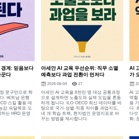
 경계: 믿음보다
아세안 AI 교육 우선순위: 직무 소멸
AI
바꾼다
예측보다 과업 전환이 먼저다
가 
2026-08-04
27
2
정 문구만으로 학
아세안 AI 교육을 8천만 명 대상 공통과정
AI
다. 베트남 은행
으로 설계하면 노출도와 실제 도입을 혼동
역할
ECD 스킬 활용 데
하게 됩니다. ILO·OECD 최신 데이터를 바
용 
능감·숙달목표·도
탕으로 국가·성별·직종 차이를 과업지도,
다.
하는 HRD 운영
네 개 학습 트랙, 현지법인 운영지표로 바
다섯
꾸는 방법을 제시합니다.
화, 운