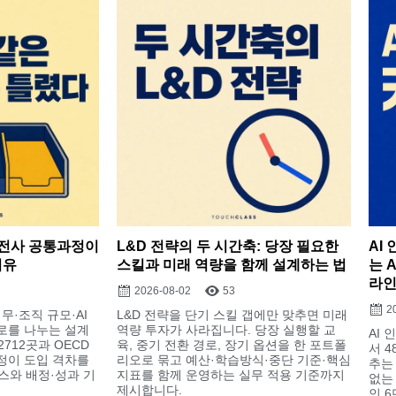
: 전사 공통과정이
L&D 전략의 두 시간축: 당장 필요한
AI
이유
스킬과 미래 역량을 함께 설계하는 법
는 
라인
2026-08-02
53
2
무·조직 규모·AI
L&D 전략을 단기 스킬 갭에만 맞추면 미래
로를 나누는 설계
역량 투자가 사라집니다. 당장 실행할 교
AI
712곳과 OECD
육, 중기 전환 경로, 장기 옵션을 한 포트폴
서 
정이 도입 격차를
리오로 묶고 예산·학습방식·중단 기준·핵심
추는
스와 배정·성과 기
지표를 함께 운영하는 실무 적용 기준까지
없는
제시합니다.
인 