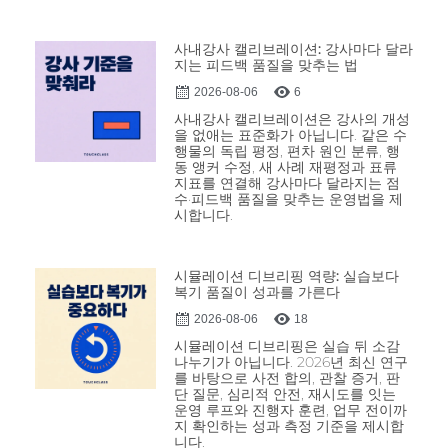
사내강사 캘리브레이션: 강사마다 달라
지는 피드백 품질을 맞추는 법
2026-08-06
6
사내강사 캘리브레이션은 강사의 개성
을 없애는 표준화가 아닙니다. 같은 수
행물의 독립 평정, 편차 원인 분류, 행
동 앵커 수정, 새 사례 재평정과 표류
지표를 연결해 강사마다 달라지는 점
수·피드백 품질을 맞추는 운영법을 제
시합니다.
시뮬레이션 디브리핑 역량: 실습보다
복기 품질이 성과를 가른다
2026-08-06
18
시뮬레이션 디브리핑은 실습 뒤 소감
나누기가 아닙니다. 2026년 최신 연구
를 바탕으로 사전 합의, 관찰 증거, 판
단 질문, 심리적 안전, 재시도를 잇는
운영 루프와 진행자 훈련, 업무 전이까
지 확인하는 성과 측정 기준을 제시합
니다.