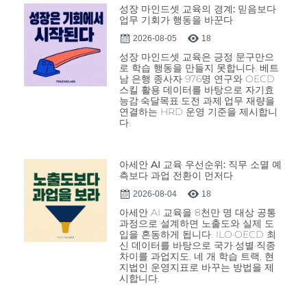
성장 마인드셋 교육의 경계: 믿음보다
업무 기회가 행동을 바꾼다
2026-08-05
18
성장 마인드셋 교육은 긍정 문구만으
로 학습 행동을 만들지 못합니다. 베트
남 은행 종사자 976명 연구와 OECD
스킬 활용 데이터를 바탕으로 자기효
능감·숙달목표·도전 과제·업무 재량을
연결하는 HRD 운영 기준을 제시합니
다.
아세안 AI 교육 우선순위: 직무 소멸 예
측보다 과업 전환이 먼저다
2026-08-04
18
아세안 AI 교육을 8천만 명 대상 공통
과정으로 설계하면 노출도와 실제 도
입을 혼동하게 됩니다. ILO·OECD 최
신 데이터를 바탕으로 국가·성별·직종
차이를 과업지도, 네 개 학습 트랙, 현
지법인 운영지표로 바꾸는 방법을 제
시합니다.