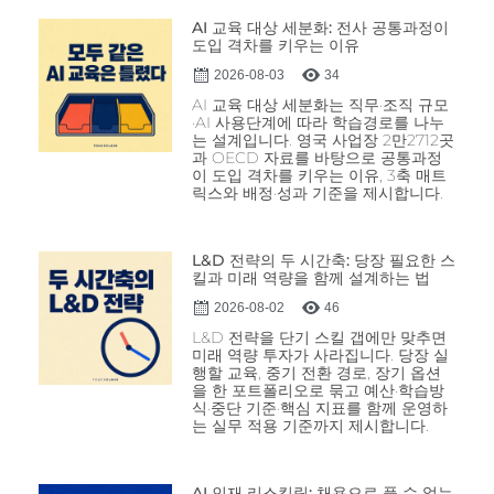
AI 교육 대상 세분화: 전사 공통과정이
도입 격차를 키우는 이유
2026-08-03
34
AI 교육 대상 세분화는 직무·조직 규모
·AI 사용단계에 따라 학습경로를 나누
는 설계입니다. 영국 사업장 2만2712곳
과 OECD 자료를 바탕으로 공통과정
이 도입 격차를 키우는 이유, 3축 매트
릭스와 배정·성과 기준을 제시합니다.
L&D 전략의 두 시간축: 당장 필요한 스
킬과 미래 역량을 함께 설계하는 법
2026-08-02
46
L&D 전략을 단기 스킬 갭에만 맞추면
미래 역량 투자가 사라집니다. 당장 실
행할 교육, 중기 전환 경로, 장기 옵션
을 한 포트폴리오로 묶고 예산·학습방
식·중단 기준·핵심 지표를 함께 운영하
는 실무 적용 기준까지 제시합니다.
AI 인재 리스킬링: 채용으로 풀 수 없는